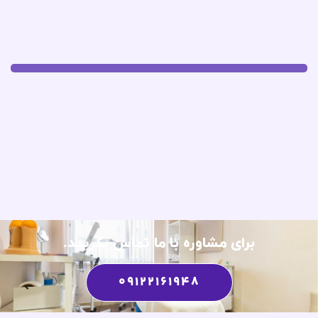
برای مشاوره با ما تماس بگریید.
09122161948