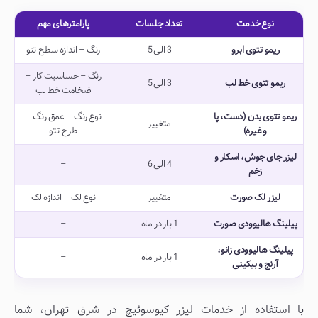
نوع خدمت
تعداد جلسات
پارامترهای مهم
ریمو تتوی ابرو
3 الی 5
رنگ – اندازه سطح تتو
رنگ – حساسیت کار –
ریمو تتوی خط لب
3 الی 5
ضخامت خط لب
ریمو تتوی بدن (دست، پا
نوع رنگ – عمق رنگ –
متغییر
و غیره)
طرح تتو
لیزر جای جوش، اسکار و
4 الی 6
–
زخم
لیزر لک صورت
متغییر
نوع لک – اندازه لک
پیلینگ هالیوودی صورت
1 بار در ماه
–
پیلینگ هالیوودی زانو،
1 بار در ماه
–
آرنج و بیکینی
با استفاده از خدمات لیزر کیوسوئیچ در شرق تهران، شما