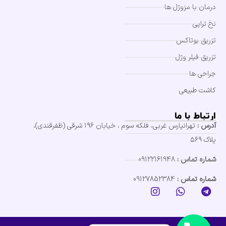
درمان با مزوژل ها
نخ تراپی
تزریق بوتاکس
تزریق فیلر وژل
جراحی ها
کاشت طبیعی
ارتباط با ما
آدرس :
تهرانپارس غربی، فلکه سوم ، خیابان ۱۹۶ شرقی (ظفرقندی)،
پلاک ۵۶۹
شماره تماس :
09122161948
شماره تماس :
09127852384