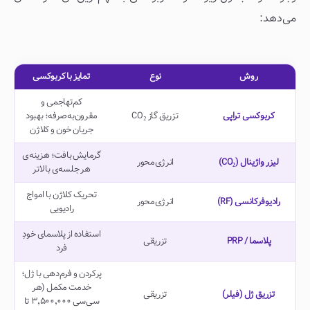
می‌دهد:
روش
نوع
تمایز با کربوکسی
کم‌تهاجمی و
کربوکسی تراپی
تزریق گاز CO₂
مقرون‌به‌صرفه؛ بهبود
جریان خون و کلاژن
گرمایش بافت؛ هزینه‌ی
لیزر واژینال (CO₂)
انرژی‌محور
هر جلسه‌ی بالاتر
تحریک کلاژن با امواج
رادیوفرکانسی (RF)
انرژی‌محور
رادیویی
استفاده از پلاسمای خودِ
پلاسما / PRP
تزریقی
فرد
پرکردن و فرم‌دهی با ژل؛
خدمت مکمل (هر
تزریق ژل (فیلر)
تزریقی
سی‌سی ۳٬۵۰۰٬۰۰۰ تا