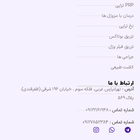
PRP تراپی
درمان با مزوژل ها
نخ تراپی
تزریق بوتاکس
تزریق فیلر وژل
جراحی ها
کاشت طبیعی
ارتباط با ما
آدرس :
تهرانپارس غربی، فلکه سوم ، خیابان ۱۹۶ شرقی (ظفرقندی)،
پلاک ۵۶۹
شماره تماس :
09122161948
شماره تماس :
09127852384