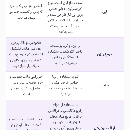
استفاده از لیزر است. لیرز
امکان التهاب و کمی درد
کیوسوئیچ به طور خاص
لیزر
که پس از گذشت چند روز
برای این کار طراحی شده و
بهبود می‌یابد.
می‌تواند رنگدانه‌های تتو را
بدون آسیب به پوست
تجزیه کند.
علاوه بر دردناک بودن،
در این روش، پوست در
عوارضی مانند تشکیل
ناحیه تتو شده با استفاده
درم ابریژن
لکه‌های تیره روی پوست
از دستگاهی خاص
داشته و دوران ریکاوری
تراشیده می‌شود.
طولانی‌ای نیاز دارد.
تتو با استفاده از تیغ
عوارضی مانند عفونت و
جراحی تا حد امکان
جای بخیه در این روش از
جراحی
برداشته شده و بخیه زده
احتمال بالایی برخوردار
می‌شود.
است.
با استفاده از امواج
رادیوفرکانسی با فرکانس
بالا، در مایع میان بافتی
امکان تشکیل جای زخم و
لرزش ایجاد کرده و در
گوشت اضافه آوردن در
آر اف سرجیکال
دمای پایین آن را تبخیر