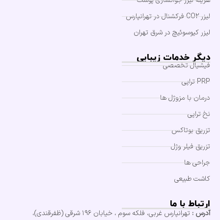
هزینه لیزر جوانسازی پوست
لیزر CO2 فرکشنال در تهرانپارس
لیزر کیوسوئیچ در شرق تهران
دیگر خدمات زیبایی
فیشیال تخصصی
PRP تراپی
درمان با مزوژل ها
نخ تراپی
تزریق بوتاکس
تزریق فیلر وژل
جراحی ها
کاشت طبیعی
ارتباط با ما
آدرس :
تهرانپارس غربی، فلکه سوم ، خیابان ۱۹۶ شرقی (ظفرقندی)،